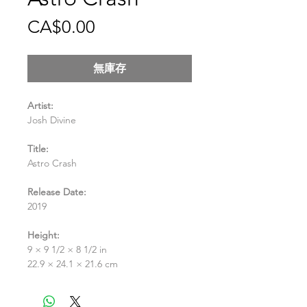
價
CA$0.00
格
無庫存
Artist:
Josh Divine
Title:
Astro Crash
Release Date:
2019
Height:
9 × 9 1/2 × 8 1/2 in
22.9 × 24.1 × 21.6 cm